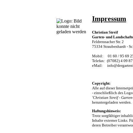
Impressum
Christian Streif
Garten- und Landschaft
Feldrennacher Str. 2
75334 Straubenhardt - S
Mobil: 01 60 / 95 69 2
Telefax: (07082) 4 09 87
eMail: info@dergartenf
Copyright:
Alle auf dieser Internetpr
- einschließlich des Logo
'Christian Streif - Garte
heruntergeladen werden.
Haftungshinweis:
Trotz sorgfältiger inhalt
Inhalte externer Links. Fü
deren Betreiber verantwor